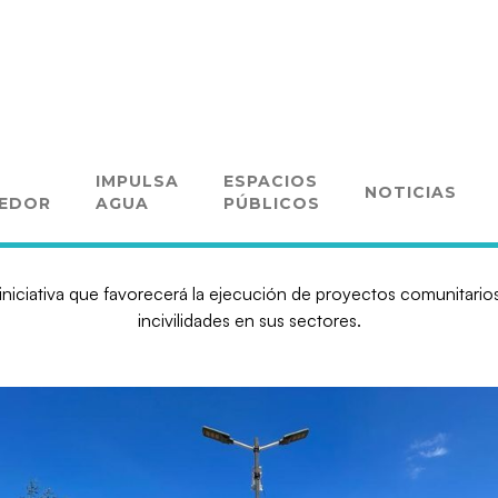
permitirá el mejoramiento de e
IMPULSA
ESPACIOS
NOTICIAS
Calera, Nogales y La Ligua.
EDOR
AGUA
PÚBLICOS
 iniciativa que favorecerá la ejecución de proyectos comunitarios
incivilidades en sus sectores.