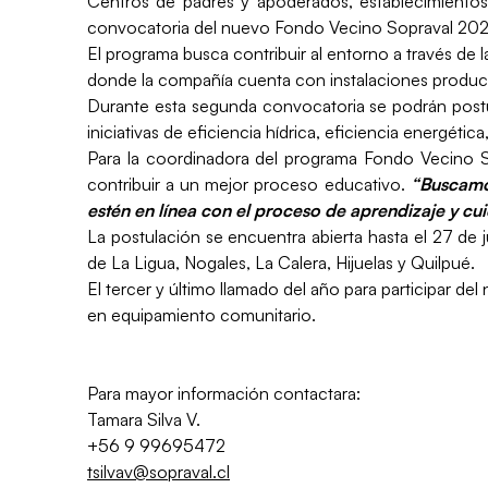
Centros de padres y apoderados, establecimientos e
convocatoria del nuevo Fondo Vecino Sopraval 2025
El programa busca contribuir al entorno a través de l
donde la compañía cuenta con instalaciones product
Durante esta segunda convocatoria se podrán postul
iniciativas de eficiencia hídrica, eficiencia energéti
Para la coordinadora del programa Fondo Vecino So
contribuir a un mejor proceso educativo.
“Buscamos
estén en línea con el proceso de aprendizaje y cu
La postulación se encuentra abierta hasta el 27 de 
de La Ligua, Nogales, La Calera, Hijuelas y Quilpué.
El tercer y último llamado del año para participar 
en equipamiento comunitario.
Para mayor información contactara:
Tamara Silva V.
+56 9 99695472
tsilvav@sopraval.cl