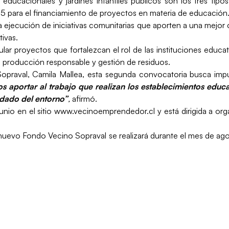
ducacionales y jardines infantiles públicos son los tres tipo
 para el financiamiento de proyectos en materia de educación
a ejecución de iniciativas comunitarias que aporten a una mejor 
ivas.
ar proyectos que fortalezcan el rol de las instituciones educa
ca, producción responsable y gestión de residuos.
praval, Camila Mallea, esta segunda convocatoria busca impuls
 aportar al trabajo que realizan los establecimientos educa
idado del entorno”
,
afirmó.
junio en el sitio www.vecinoemprendedor.cl y está dirigida a o
del nuevo Fondo Vecino Sopraval se realizará durante el mes de 