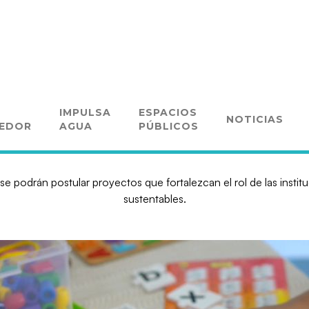
re nueva convocatoria para po
IMPULSA
ESPACIOS
NOTICIAS
materia de educación
EDOR
AGUA
PÚBLICOS
se podrán postular proyectos que fortalezcan el rol de las insti
sustentables.‍